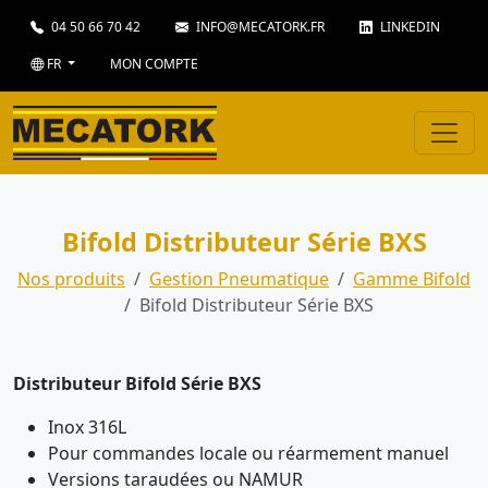
04 50 66 70 42
INFO@MECATORK.FR
LINKEDIN
FR
MON COMPTE
Bifold Distributeur Série BXS
Nos produits
Gestion Pneumatique
Gamme Bifold
Bifold Distributeur Série BXS
Distributeur Bifold Série BXS
Inox 316L
Pour commandes locale ou réarmement manuel
Versions taraudées ou NAMUR